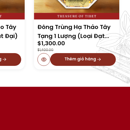
o Tây
Đông Trùng Hạ Thảo Tây
t Đại)
Tạng 1 Lượng (Loại Đạt
Original
Current
$
1,300.00
Đại)
price
price
$
1,400.00
was:
is:
g
Thêm giỏ hàng
$1,400.00.
$1,300.00.