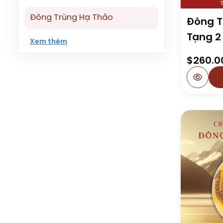
Đông Trùng Hạ Thảo
Đông T
Tạng 2
Xem thêm
$
260.0