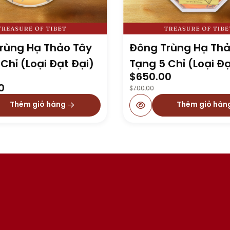
rùng Hạ Thảo Tây
Đông Trùng Hạ Thả
Chỉ (Loại Đạt Đại)
Tạng 5 Chỉ (Loại Đạ
Original
Current
$
650.00
price
price
0
$
700.00
was:
is:
Thêm giỏ hàng
Thêm giỏ hàn
$700.00.
$650.00.