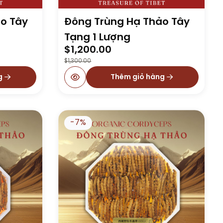
o Tây
Đông Trùng Hạ Thảo Tây
Tạng 1 Lượng
Original
Current
$
1,200.00
price
price
$
1,300.00
was:
is:
g
Thêm giỏ hàng
$1,300.00.
$1,200.00.
-7%