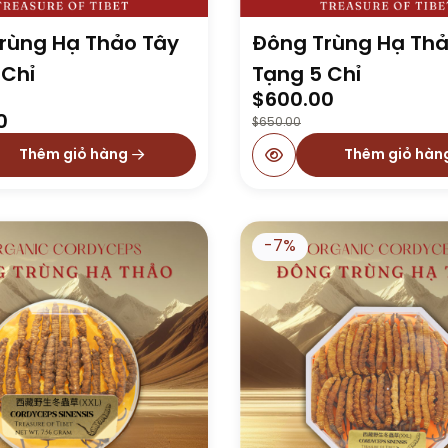
rùng Hạ Thảo Tây
Đông Trùng Hạ Thả
 Chỉ
Tạng 5 Chỉ
Original
Current
$
600.00
price
price
0
$
650.00
was:
is:
Thêm giỏ hàng
Thêm giỏ hàn
$650.00.
$600.00.
-7%