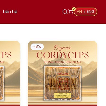
0
Liên hệ
VN
ENG
-8%