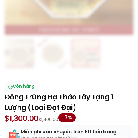
Còn hàng
Đông Trùng Hạ Thảo Tây Tạng 1
Lượng (Loại Đạt Đại)
Original
Current
-7%
$
1,300.00
$
1,400.00
price
price
Miễn phí vận chuyển trên 50 tiểu bang