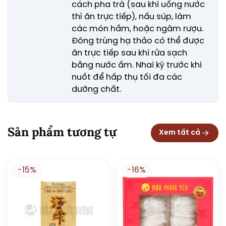
cách pha trà (sau khi uống nước
thì ăn trực tiếp), nấu súp, làm
các món hầm, hoặc ngâm rượu.
Đông trùng hạ thảo có thể được
ăn trực tiếp sau khi rửa sạch
bằng nước ấm. Nhai kỹ trước khi
nuốt để hấp thụ tối đa các
dưỡng chất.
Sản phẩm tương tự
Xem tất cả
15%
-16%
-8