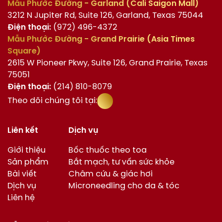
Mẫu Phước Đường - Garland (Cali Saigon Mall)
3212 N Jupiter Rd, Suite 126, Garland, Texas 75044
Điện thoại:
(972) 496-4372
Mẫu Phước Đường - Grand Prairie (Asia Times
Square)
2615 W Pioneer Pkwy, Suite 126, Grand Prairie, Texas
75051
Điện thoại:
(214) 810-8079
Theo dõi chúng tôi tại:
Liên kết
Dịch vụ
Giới thiệu
Bốc thuốc theo toa
Sản phẩm
Bắt mạch, tư vấn sức khỏe
Bài viết
Châm cứu & giác hơi
Dịch vụ
Microneedling cho da & tóc
Liên hệ