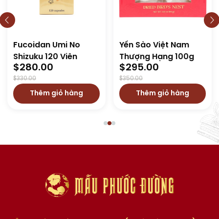
coidan Umi No
Yến Sào Việt Nam
Đôn
izuku 120 Viên
Thượng Hạng 100g
Tây 
iginal
urrent
Original
Current
Ori
Cur
280.00
$
295.00
$
6
ice
ice
price
price
pri
pri
0.00
$
350.00
$
650
as:
was:
is:
was
is:
Thêm giỏ hàng
Thêm giỏ hàng
30.00.
80.00.
$350.00.
$295.00.
$65
$60