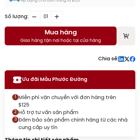
Áp dụng cho đơn hàng từ $125
was:
is:
$1,400.00.
$1,300.00.
Số lượng:
01
Mua hàng
Giao hàng tận nơi hoặc tại cửa hàng
Chia sẻ:
Ưu đãi Mẫu Phước Đường
1
Miễn phí vận chuyển với đơn hàng trên
$125
2
Hỗ trợ tư vấn sản phẩm
3
Đảm bảo sản phẩm chính hãng từ các nhà
cung cấp uy tín