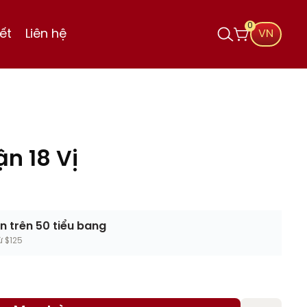
0
iết
Liên hệ
VN
n 18 Vị
n trên 50 tiểu bang
 $125