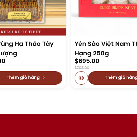
rùng Hạ Thảo Tây
Yến Sào Việt Nam 
 Lượng
Hạng 250g
l
Original
Current
00
$
695.00
price
price
$
795.00
was:
is:
Thêm giỏ hàng
Thêm giỏ hàn
0.
0.
$795.00.
$695.00.