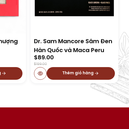
Thượng
Dr. Sam Mancore Sâm Đen
Hàn Quốc và Maca Peru
Original
Current
$
89.00
price
price
$
199.00
was:
is:
g
Thêm giỏ hàng
$199.00.
$89.00.