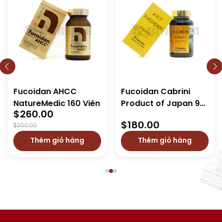
Fucoidan AHCC
Fucoidan Cabrini
NatureMedic 160 Viên
Product of Japan 90
Original
Current
$
260.00
Viên MUA 1 TẶNG 1
price
price
$
180.00
$
300.00
was:
is:
Thêm giỏ hàng
Thêm giỏ hàng
$300.00.
$260.00.